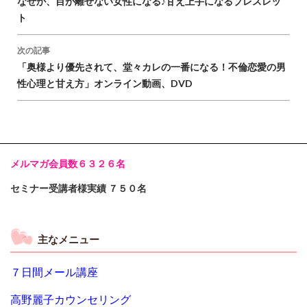
稿
なぜか、目が離せない女性になる♪甘え上手になるブレスレッ
ト
ナ
ビ
次の記事
「奥様より優先されて、堂々カレの一番になる！不倫恋愛の男
ゲ
性心理と甘え方」オンライン動画、DVD
ー
シ
ョ
メルマガ会員数６３２６名
ン
セミナー受講者様実績 ７５０名
主なメニュー
７日間メール講座
高野麗子カウンセリング