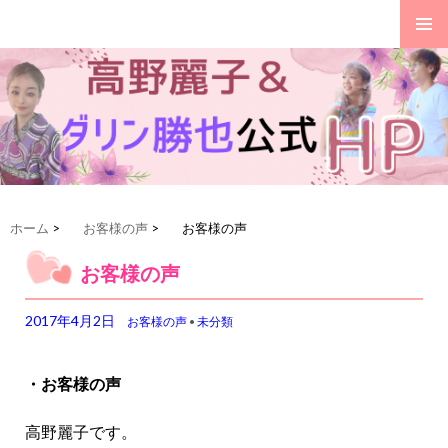
ダリン勝也、高野麗子公式HP
コ
ホーム
>
お客様の声
>
お客様の声
ン
テ
お客様の声
ン
ツ
2017年4月2日
お客様の声
•
未分類
へ
移
動
・お客様の声
高野麗子です。