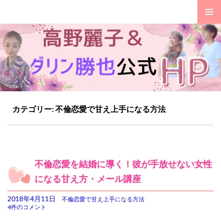
ダリン勝也、高野麗子公式HP
コ
カテゴリー: 不倫恋愛で甘え上手になる方法
ン
テ
ン
ツ
へ
不倫恋愛を結婚に導く！彼が手放せない女性
移
になる甘え方・メール講座
動
2018年4月11日
不倫恋愛で甘え上手になる方法
4件のコメント