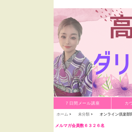
高野麗子＆ダリン勝也の公式HPです。
ダリン勝也、高野麗子
コンテンツへ移動
７日間メール講座
カ
ホーム
>
未分類
>
オンライン倶楽部限
メルマガ会員数６３２６名