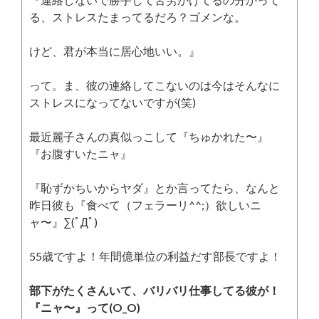
る、ストレスたまってるだろ？ゴメンな。
けど、君が本当に居心地いい。』
って。ま、彼の連絡してこないのは今はそんなに
ストレスになってないですが(笑)
最近麗子さんの真似っこして『ちゅかれた〜』
『お腹すいたニャ』
『恥ずかちいからヤダ』とか言ってたら、なんと
昨日彼も『食べて（フェラーリ^^;）欲しいニ
ャ〜』∑(ﾟДﾟ)
55歳ですよ！年間億単位の利益だす部長ですよ！
部下がたくさんいて、バリバリ仕事してる彼が！
『ニャ〜』って(O_O)