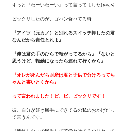
ずっと『わーいわーい』って言ってました(๑˃̵ᴗ˂̵)
ビックリしたのが、ゴハン食べてる時
『アイツ（元カノ）と別れるスイッチ押したの君
なんだから責任とれよ』
『俺は君の手のひらで転がってるから』『ないと
思うけど、転勤になったら連れて行くから』
『オレが死んだら財産は君と子供で分けるってち
ゃんと書いとくから』
って言われました！ビ、ビ、ビックリです！
彼、自分が好き勝手にできてるの私のおかげだっ
て言うんです。
『連絡しないで勝手して苦労かけてるの分かって