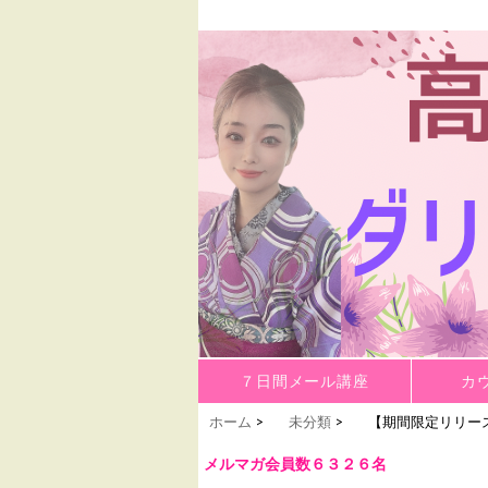
高野麗子＆ダリン勝也の公式HPです。
ダリン勝也、高野麗子
コンテンツへ移動
７日間メール講座
カ
ホーム
>
未分類
>
【期間限定リリー
メルマガ会員数６３２６名